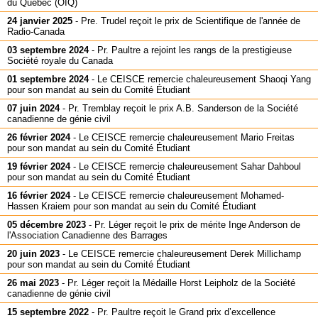
du Québec (OIQ)
24 janvier 2025
-
Pre. Trudel reçoit le prix de Scientifique de l'année de
Radio-Canada
03 septembre 2024
-
Pr. Paultre a rejoint les rangs de la prestigieuse
Société royale du Canada
01 septembre 2024
-
Le CEISCE remercie chaleureusement Shaoqi Yang
pour son mandat au sein du Comité Étudiant
07 juin 2024
-
Pr. Tremblay reçoit le prix A.B. Sanderson de la Société
canadienne de génie civil
26 février 2024
-
Le CEISCE remercie chaleureusement Mario Freitas
pour son mandat au sein du Comité Étudiant
19 février 2024
-
Le CEISCE remercie chaleureusement Sahar Dahboul
pour son mandat au sein du Comité Étudiant
16 février 2024
-
Le CEISCE remercie chaleureusement Mohamed-
Hassen Kraiem pour son mandat au sein du Comité Étudiant
05 décembre 2023
-
Pr. Léger reçoit le prix de mérite Inge Anderson de
l'Association Canadienne des Barrages
20 juin 2023
-
Le CEISCE remercie chaleureusement Derek Millichamp
pour son mandat au sein du Comité Étudiant
26 mai 2023
-
Pr. Léger reçoit la Médaille Horst Leipholz de la Société
canadienne de génie civil
15 septembre 2022
-
Pr. Paultre reçoit le Grand prix d’excellence