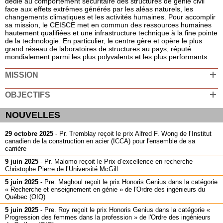
dédié au comportement sécuritaire des structures de génie civil
face aux effets extrêmes générés par les aléas naturels, les
Comité étudiant et bourses
changements climatiques et les activités humaines. Pour accomplir
sa mission, le CEISCE met en commun des ressources humaines
Laboratoires
hautement qualifiées et une infrastructure technique à la fine pointe
de la technologie. En particulier, le centre gère et opère le plus
Activités
grand réseau de laboratoires de structures au pays, réputé
mondialement parmi les plus polyvalents et les plus performants.
Publications
MISSION
Documents et logiciels
Partenariats
OBJECTIFS
Liens utiles
NOUVELLES
Annonces
29 octobre 2025
-
Pr. Tremblay reçoit le prix Alfred F. Wong de l’Institut
canadien de la construction en acier (ICCA) pour l'ensemble de sa
Coordonnées
carrière
9 juin 2025
-
Pr. Malomo reçoit le Prix d’excellence en recherche
Christophe Pierre de l’Université McGill
5 juin 2025
-
Pre. Maghoul reçoit le prix Honoris Genius dans la catégorie
« Recherche et enseignement en génie » de l'Ordre des ingénieurs du
Québec (OIQ)
5 juin 2025
-
Pre. Roy reçoit le prix Honoris Genius dans la catégorie «
Progression des femmes dans la profession » de l'Ordre des ingénieurs