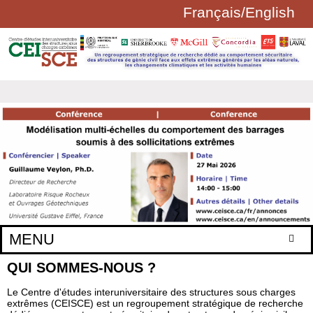
Français
/
English
Aller au contenu principal
FORMULAIRE
DE
RECHERCHE
MENU
QUI SOMMES-NOUS ?
Accueil
Axes de recherche
Le Centre d'études interuniversitaire des structures sous charges
extrêmes (CEISCE) est un regroupement stratégique de recherche
Membres réguliers