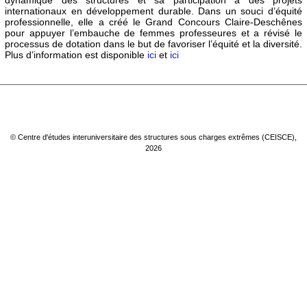
dynamique des structures et sa participation à des projets
Partenariats
internationaux en développement durable. Dans un souci d’équité
professionnelle, elle a créé le Grand Concours Claire-Deschênes
Liens utiles
pour appuyer l’embauche de femmes professeures et a révisé le
processus de dotation dans le but de favoriser l’équité et la diversité.
Annonces
Plus d’information est disponible
ici
et
ici
Coordonnées
© Centre d'études interuniversitaire des structures sous charges extrêmes (CEISCE),
2026