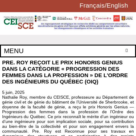
Français
/
English
Aller au contenu principal
FORMULAIRE
MENU
DE
RECHERCHE
PRE. ROY REÇOIT LE PRIX HONORIS GENIUS
Accueil
DANS LA CATÉGORIE « PROGRESSION DES
Axes de recherche
FEMMES DANS LA PROFESSION » DE L'ORDRE
DES INGÉNIEURS DU QUÉBEC (OIQ)
Membres réguliers
Comité étudiant et bourses
5 juin, 2025
Nathalie Roy, membre du CEISCE, professeure au Département de
Laboratoires
génie civil et de génie du bâtiment de l’Université de Sherbrooke, et
doyenne de la faculté de génie, a reçu le prix Honoris Genius —
Activités
Progression des femmes dans la profession de l'Ordre des
Ingénieurs du Québec. Ce prix reconnaît le mérite d’un ingénieur ou
Publications
d’une ingénieure pour son implication sociale, pour sa contribution
au bien-être de la collectivité et pour son engagement envers la
Documents et logiciels
communauté. Pre. Roy est Reconnue pour ses travaux en